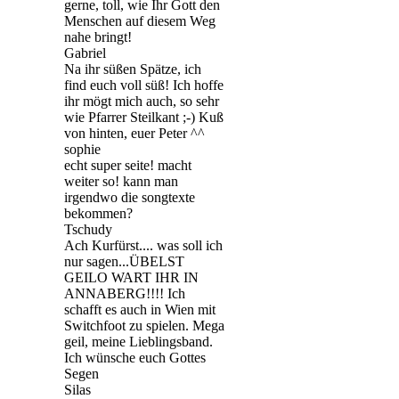
gerne, toll, wie Ihr Gott den
Menschen auf diesem Weg
nahe bringt!
Gabriel
Na ihr süßen Spätze, ich
find euch voll süß! Ich hoffe
ihr mögt mich auch, so sehr
wie Pfarrer Steilkant ;-) Kuß
von hinten, euer Peter ^^
sophie
echt super seite! macht
weiter so! kann man
irgendwo die songtexte
bekommen?
Tschudy
Ach Kurfürst.... was soll ich
nur sagen...ÜBELST
GEILO WART IHR IN
ANNABERG!!!! Ich
schafft es auch in Wien mit
Switchfoot zu spielen. Mega
geil, meine Lieblingsband.
Ich wünsche euch Gottes
Segen
Silas