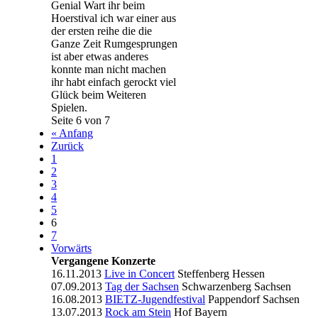
Genial Wart ihr beim
Hoerstival ich war einer aus
der ersten reihe die die
Ganze Zeit Rumgesprungen
ist aber etwas anderes
konnte man nicht machen
ihr habt einfach gerockt viel
Glück beim Weiteren
Spielen.
Seite 6 von 7
« Anfang
Zurück
1
2
3
4
5
6
7
Vorwärts
Vergangene Konzerte
16.11.2013
Live in Concert
Steffenberg
Hessen
07.09.2013
Tag der Sachsen
Schwarzenberg
Sachsen
16.08.2013
BIETZ-Jugendfestival
Pappendorf
Sachsen
13.07.2013
Rock am Stein
Hof
Bayern