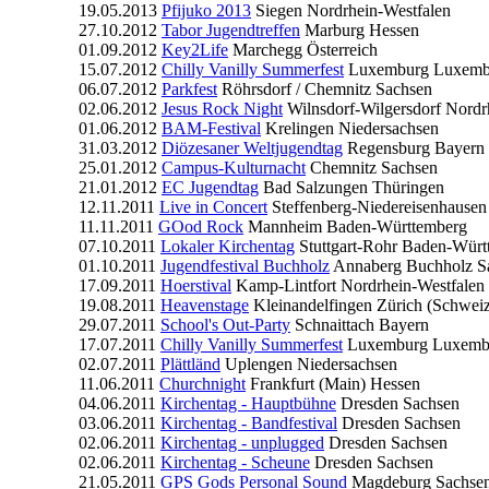
19.05.2013
Pfijuko 2013
Siegen
Nordrhein-Westfalen
27.10.2012
Tabor Jugendtreffen
Marburg
Hessen
01.09.2012
Key2Life
Marchegg
Österreich
15.07.2012
Chilly Vanilly Summerfest
Luxemburg
Luxemb
06.07.2012
Parkfest
Röhrsdorf / Chemnitz
Sachsen
02.06.2012
Jesus Rock Night
Wilnsdorf-Wilgersdorf
Nordr
01.06.2012
BAM-Festival
Krelingen
Niedersachsen
31.03.2012
Diözesaner Weltjugendtag
Regensburg
Bayern
25.01.2012
Campus-Kulturnacht
Chemnitz
Sachsen
21.01.2012
EC Jugendtag
Bad Salzungen
Thüringen
12.11.2011
Live in Concert
Steffenberg-Niedereisenhausen
11.11.2011
GOod Rock
Mannheim
Baden-Württemberg
07.10.2011
Lokaler Kirchentag
Stuttgart-Rohr
Baden-Würt
01.10.2011
Jugendfestival Buchholz
Annaberg Buchholz
S
17.09.2011
Hoerstival
Kamp-Lintfort
Nordrhein-Westfalen
19.08.2011
Heavenstage
Kleinandelfingen
Zürich (Schwei
29.07.2011
School's Out-Party
Schnaittach
Bayern
17.07.2011
Chilly Vanilly Summerfest
Luxemburg
Luxemb
02.07.2011
Plättländ
Uplengen
Niedersachsen
11.06.2011
Churchnight
Frankfurt (Main)
Hessen
04.06.2011
Kirchentag - Hauptbühne
Dresden
Sachsen
03.06.2011
Kirchentag - Bandfestival
Dresden
Sachsen
02.06.2011
Kirchentag - unplugged
Dresden
Sachsen
02.06.2011
Kirchentag - Scheune
Dresden
Sachsen
21.05.2011
GPS Gods Personal Sound
Magdeburg
Sachse