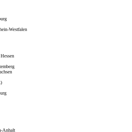
urg
hein-Westfalen
Hessen
temberg
achsen
z)
urg
n-Anhalt