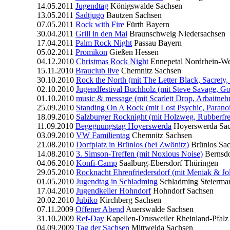
14.05.2011
Jugendtag
Königswalde
Sachsen
13.05.2011
Sadtjugo
Bautzen
Sachsen
07.05.2011
Rock with Fire
Fürth
Bayern
30.04.2011
Grill in den Mai
Braunschweig
Niedersachsen
17.04.2011
Palm Rock Night
Passau
Bayern
05.02.2011
Promikon
Gießen
Hessen
04.12.2010
Christmas Rock Night
Ennepetal
Nordrhein-We
15.11.2010
Brauclub live
Chemnitz
Sachsen
30.10.2010
Rock the North (mit The Letter Black, Sacrety
02.10.2010
Jugendfestival Buchholz (mit Steve Savage, G
01.10.2010
music & message (mit Scarlett Drop, Arbaitneh
25.09.2010
Standing On A Rock (mit Lost Psychic, Paranoi
18.09.2010
Salzburger Rocknight (mit Holzweg, Rubberfres
11.09.2010
Begegnungstag Hoyerswerda
Hoyerswerda
Sa
03.09.2010
VW Familientag
Chemnitz
Sachsen
21.08.2010
Dorfplatz in Brünlos (bei Zwönitz)
Brünlos
Sa
14.08.2010
3. Simson-Treffen (mit Noxious Noise)
Bernsdo
04.06.2010
Konfi-Camp
Saalburg-Ebersdorf
Thüringen
29.05.2010
Rocknacht Ehrenfriedersdorf (mit Meniak & Jo
01.05.2010
Jugendtag in Schladming
Schladming
Steiermar
17.04.2010
Jugendkeller Hohndorf
Hohndorf
Sachsen
20.02.2010
Jubiko
Kirchberg
Sachsen
07.11.2009
Offener Abend
Auerswalde
Sachsen
31.10.2009
Ref-Day
Kapellen-Drusweiler
Rheinland-Pfalz
04.09.2009
Tag der Sachsen
Mittweida
Sachsen