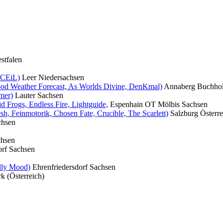
stfalen
, CEiL)
Leer
Niedersachsen
ood Weather Forecast, As Worlds Divine, DenKmal)
Annaberg Buchho
mer)
Lauter
Sachsen
d Frogs, Endless Fire, Lightguide,
Espenhain OT Mölbis
Sachsen
h, Feinmotorik, Chosen Fate, Crucible, The Scarlett)
Salzburg
Österre
chsen
chsen
rf
Sachsen
lly Mood)
Ehrenfriedersdorf
Sachsen
k (Österreich)