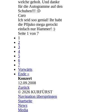
welche geholt. Und danke
für die Autogramme auf den
Schuhen!!! :D
Caro
Ich seid soo genial! Ihr habt
die Pfijuko mega gerockt
einfach nur Hammer! :)
Seite 1 von 7
1
2
3
4
5
6
7
Vorwärts
Ende »
Konzert
12.09.2008
Zurück
© 2026 KURFÜRST
Navigation überspringen
Startseite
News
Media