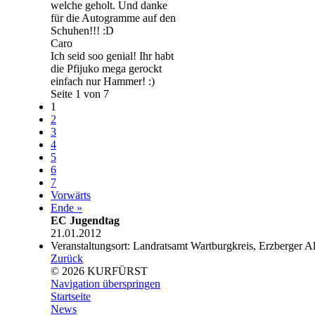
welche geholt. Und danke
für die Autogramme auf den
Schuhen!!! :D
Caro
Ich seid soo genial! Ihr habt
die Pfijuko mega gerockt
einfach nur Hammer! :)
Seite 1 von 7
1
2
3
4
5
6
7
Vorwärts
Ende »
EC Jugendtag
21.01.2012
Veranstaltungsort: Landratsamt Wartburgkreis, Erzberger 
Zurück
© 2026 KURFÜRST
Navigation überspringen
Startseite
News