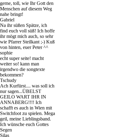
gerne, toll, wie Ihr Gott den
Menschen auf diesem Weg
nahe bringt!
Gabriel
Na ihr süßen Spätze, ich
find euch voll süß! Ich hoffe
ihr mögt mich auch, so sehr
wie Pfarrer Steilkant ;-) Kuß
von hinten, euer Peter ^^
sophie
echt super seite! macht
weiter so! kann man
irgendwo die songtexte
bekommen?
Tschudy
Ach Kurfürst.... was soll ich
nur sagen...ÜBELST
GEILO WART IHR IN
ANNABERG!!!! Ich
schafft es auch in Wien mit
Switchfoot zu spielen. Mega
geil, meine Lieblingsband.
Ich wünsche euch Gottes
Segen
Silas