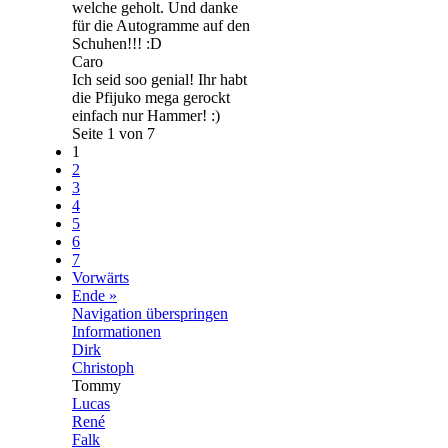
welche geholt. Und danke
für die Autogramme auf den
Schuhen!!! :D
Caro
Ich seid soo genial! Ihr habt
die Pfijuko mega gerockt
einfach nur Hammer! :)
Seite 1 von 7
1
2
3
4
5
6
7
Vorwärts
Ende »
Navigation überspringen
Informationen
Dirk
Christoph
Tommy
Lucas
René
Falk