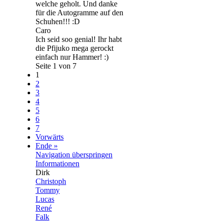
welche geholt. Und danke
für die Autogramme auf den
Schuhen!!! :D
Caro
Ich seid soo genial! Ihr habt
die Pfijuko mega gerockt
einfach nur Hammer! :)
Seite 1 von 7
1
2
3
4
5
6
7
Vorwärts
Ende »
Navigation überspringen
Informationen
Dirk
Christoph
Tommy
Lucas
René
Falk