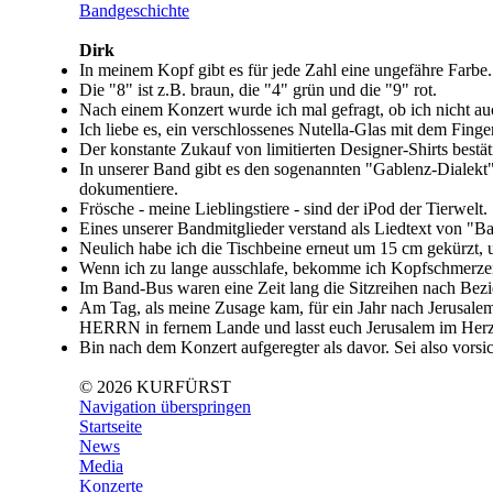
Bandgeschichte
Dirk
In meinem Kopf gibt es für jede Zahl eine ungefähre Farbe.
Die "8" ist z.B. braun, die "4" grün und die "9" rot.
Nach einem Konzert wurde ich mal gefragt, ob ich nicht au
Ich liebe es, ein verschlossenes Nutella-Glas mit dem Finge
Der konstante Zukauf von limitierten Designer-Shirts bestäti
In unserer Band gibt es den sogenannten "Gablenz-Dialekt" 
dokumentiere.
Frösche - meine Lieblingstiere - sind der iPod der Tierwelt.
Eines unserer Bandmitglieder verstand als Liedtext von "Ba
Neulich habe ich die Tischbeine erneut um 15 cm gekürzt, u
Wenn ich zu lange ausschlafe, bekomme ich Kopfschmerze
Im Band-Bus waren eine Zeit lang die Sitzreihen nach Bezieh
Am Tag, als meine Zusage kam, für ein Jahr nach Jerusalem
HERRN in fernem Lande und lasst euch Jerusalem im Herze
Bin nach dem Konzert aufgeregter als davor. Sei also vorsi
© 2026 KURFÜRST
Navigation überspringen
Startseite
News
Media
Konzerte