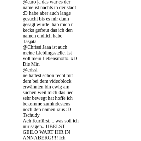
@caro ja das war es der
name ist nachts in der stadt
:D habe aber auch lange
gesucht bis es mir dann
gesagt wurde .hab mich n
kecks gefreut das ich den
namen endlich habe
Tasjata
@Chrissi Jaaa ist auch
meine Lieblingsstelle. Ist
voll mein Lebensmotto. xD
Die Miri
@crissi
ne hattest schon recht mit
dem bei dem videoblock
erwähnten bin ewig am
suchen weil mich das lied
sehr bewegt hat hoffe ich
bekomme zumindestens
noch den namen raus :D
Tschudy
Ach Kurfürst.... was soll ich
nur sagen...ÜBELST
GEILO WART IHR IN
ANNABERG!!!! Ich