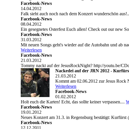
Facebook-News
14.04.2012
Falk sieht auch noch nach dem Konzert wunderschön aus!.
Facebook-News
08.04.2012
Ein gesegnetes Osterfest Euch allen! Check out our new
Facebook-News
31.03.2012
Mit neuen Songs geht's wieder auf die Autobahn und ab nach 
Weiterlesen
Facebook-News
21.03.2012
Tommy nackt auf der JesusRockNight? http://youtu.be/C
Nackedei auf der JRN 2012 - Kurfür
21.03.2012
Kommt am 02.06.2012 zur Jesus Rock Ni
Weiterlesen
Facebook-News
01.02.2012
Holt euch die Karten! Echt, das sollte keiner verpassen....
W
Facebook-News
19.01.2012
Neues Konzert am 31.3. in Regensburg bestätigt: Kurfürst
Facebook-News
12.12.2011