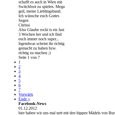
schafft es auch in Wien mit
Switchfoot zu spielen. Mega
geil, meine Lieblingsband.
Ich wünsche euch Gottes
Segen
Chrissi
Also Glaube rockt is etz fast
3 Wochen her und ich find
euch immer noch super...
Irgendwas scheint ihr richtig
gemacht zu haben bzw.
richtig zu machen ;)
Seite 1 von 7
1
2
3
4
5
6
7
Vorwärts
Ende »
Facebook-News
01.12.2012
hier haben wir uns mal nett mit den hippen Mädels von Burn