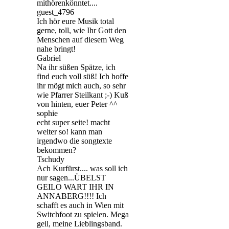
mithörenkönntet....
guest_4796
Ich hör eure Musik total
gerne, toll, wie Ihr Gott den
Menschen auf diesem Weg
nahe bringt!
Gabriel
Na ihr süßen Spätze, ich
find euch voll süß! Ich hoffe
ihr mögt mich auch, so sehr
wie Pfarrer Steilkant ;-) Kuß
von hinten, euer Peter ^^
sophie
echt super seite! macht
weiter so! kann man
irgendwo die songtexte
bekommen?
Tschudy
Ach Kurfürst.... was soll ich
nur sagen...ÜBELST
GEILO WART IHR IN
ANNABERG!!!! Ich
schafft es auch in Wien mit
Switchfoot zu spielen. Mega
geil, meine Lieblingsband.