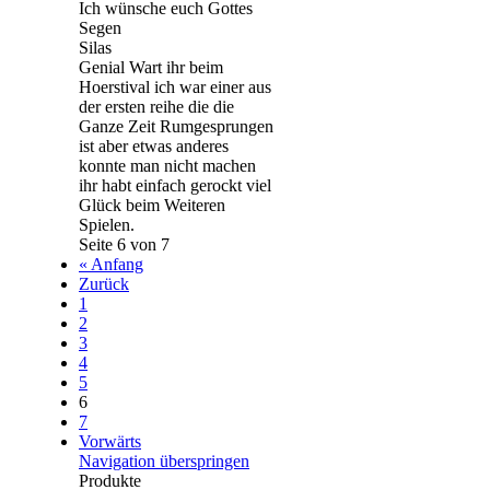
Ich wünsche euch Gottes
Segen
Silas
Genial Wart ihr beim
Hoerstival ich war einer aus
der ersten reihe die die
Ganze Zeit Rumgesprungen
ist aber etwas anderes
konnte man nicht machen
ihr habt einfach gerockt viel
Glück beim Weiteren
Spielen.
Seite 6 von 7
« Anfang
Zurück
1
2
3
4
5
6
7
Vorwärts
Navigation überspringen
Produkte