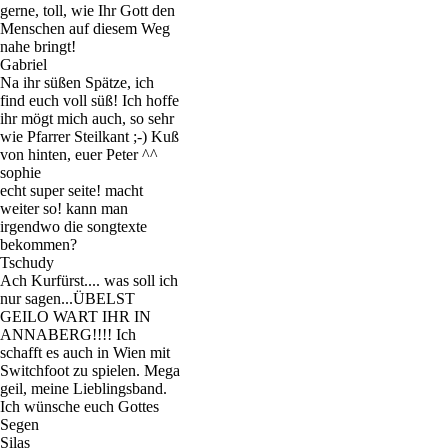
gerne, toll, wie Ihr Gott den
Menschen auf diesem Weg
nahe bringt!
Gabriel
Na ihr süßen Spätze, ich
find euch voll süß! Ich hoffe
ihr mögt mich auch, so sehr
wie Pfarrer Steilkant ;-) Kuß
von hinten, euer Peter ^^
sophie
echt super seite! macht
weiter so! kann man
irgendwo die songtexte
bekommen?
Tschudy
Ach Kurfürst.... was soll ich
nur sagen...ÜBELST
GEILO WART IHR IN
ANNABERG!!!! Ich
schafft es auch in Wien mit
Switchfoot zu spielen. Mega
geil, meine Lieblingsband.
Ich wünsche euch Gottes
Segen
Silas