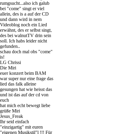
rumgsucht...also ich galub
bei "come" singt er viel
allein, des is a auf der CD
und dann wird in nem
Videoblog noch ein Lied
erwähnt, des er selbst singt,
des bei walnutTV drin sein
soll. Ich habs leider nicht
gefunden..
schau doch mal obs "come"
is!
LG Chrissi
Die Miri
euer konzert beim BAM
war super nur eine frage das
lied das falk alleine
gesungen hat wie heisst das
und ist das auf der cd von
euch
hat mich echt bewegt liebe
grüße Miri
Jesus_Freak
Ihr seid einfach
"einzigartig" mit euren
"eigenen Musikstil"l !!! Für