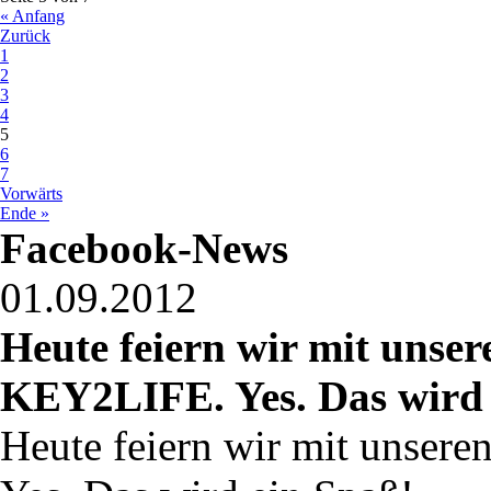
« Anfang
Zurück
1
2
3
4
5
6
7
Vorwärts
Ende »
Facebook-News
01.09.2012
Heute feiern wir mit unse
KEY2LIFE. Yes. Das wird .
Heute feiern wir mit unser