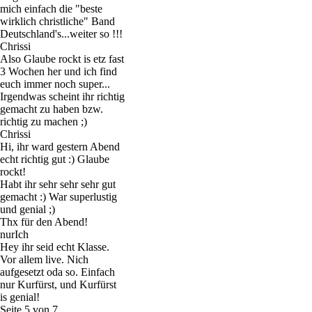
mich einfach die "beste
wirklich christliche" Band
Deutschland's...weiter so !!!
Chrissi
Also Glaube rockt is etz fast
3 Wochen her und ich find
euch immer noch super...
Irgendwas scheint ihr richtig
gemacht zu haben bzw.
richtig zu machen ;)
Chrissi
Hi, ihr ward gestern Abend
echt richtig gut :) Glaube
rockt!
Habt ihr sehr sehr sehr gut
gemacht :) War superlustig
und genial ;)
Thx für den Abend!
nurIch
Hey ihr seid echt Klasse.
Vor allem live. Nich
aufgesetzt oda so. Einfach
nur Kurfürst, und Kurfürst
is genial!
Seite 5 von 7