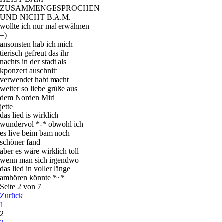
ZUSAMMENGESPROCHEN
UND NICHT B.A.M.
wollte ich nur mal erwähnen
=)
ansonsten hab ich mich
tierisch gefreut das ihr
nachts in der stadt als
kponzert auschnitt
verwendet habt macht
weiter so liebe grüße aus
dem Norden Miri
jette
das lied is wirklich
wundervol *-* obwohl ich
es live beim bam noch
schöner fand
aber es wäre wirklich toll
wenn man sich irgendwo
das lied in voller länge
amhören könnte *~*
Seite 2 von 7
Zurück
1
2