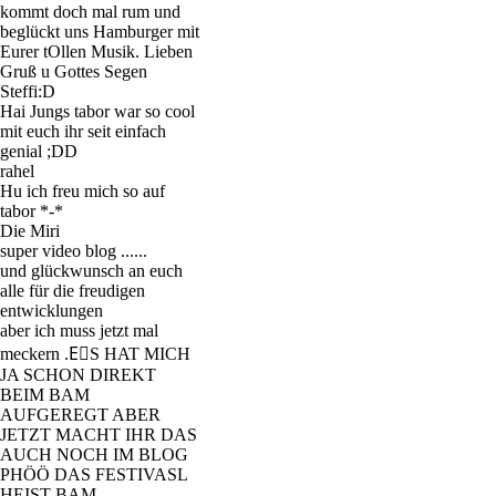
kommt doch mal rum und
beglückt uns Hamburger mit
Eurer tOllen Musik. Lieben
Gruß u Gottes Segen
Steffi:D
Hai Jungs tabor war so cool
mit euch ihr seit einfach
genial ;DD
rahel
Hu ich freu mich so auf
tabor *-*
Die Miri
super video blog ......
und glückwunsch an euch
alle für die freudigen
entwicklungen
aber ich muss jetzt mal
meckern .EٍS HAT MICH
JA SCHON DIREKT
BEIM BAM
AUFGEREGT ABER
JETZT MACHT IHR DAS
AUCH NOCH IM BLOG
PHÖÖ DAS FESTIVASL
HEIST BAM