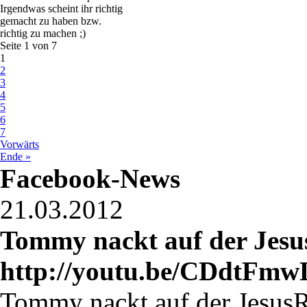
Irgendwas scheint ihr richtig
gemacht zu haben bzw.
richtig zu machen ;)
Seite 1 von 7
1
2
3
4
5
6
7
Vorwärts
Ende »
Facebook-News
21.03.2012
Tommy nackt auf der Jes
http://youtu.be/CDdtFmwL
Tommy nackt auf der Jesus