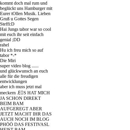
kommt doch mal rum und
beglückt uns Hamburger mit
Eurer tOllen Musik. Lieben
Gruß u Gottes Segen
Steffi:D
Hai Jungs tabor war so cool
mit euch ihr seit einfach
genial ;DD
rahel
Hu ich freu mich so auf
tabor *-*
Die Miri
super video blog ......
und glückwunsch an euch
alle für die freudigen
entwicklungen
aber ich muss jetzt mal
meckern .EٍS HAT MICH
JA SCHON DIREKT
BEIM BAM
AUFGEREGT ABER
JETZT MACHT IHR DAS
AUCH NOCH IM BLOG
PHÖÖ DAS FESTIVASL
HEIST BAM