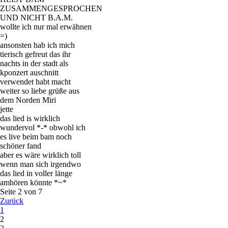
ZUSAMMENGESPROCHEN
UND NICHT B.A.M.
wollte ich nur mal erwähnen
=)
ansonsten hab ich mich
tierisch gefreut das ihr
nachts in der stadt als
kponzert auschnitt
verwendet habt macht
weiter so liebe grüße aus
dem Norden Miri
jette
das lied is wirklich
wundervol *-* obwohl ich
es live beim bam noch
schöner fand
aber es wäre wirklich toll
wenn man sich irgendwo
das lied in voller länge
amhören könnte *~*
Seite 2 von 7
Zurück
1
2