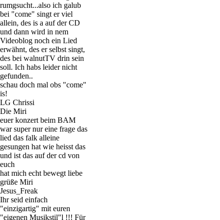
rumgsucht...also ich galub
bei "come" singt er viel
allein, des is a auf der CD
und dann wird in nem
Videoblog noch ein Lied
erwähnt, des er selbst singt,
des bei walnutTV drin sein
soll. Ich habs leider nicht
gefunden..
schau doch mal obs "come"
is!
LG Chrissi
Die Miri
euer konzert beim BAM
war super nur eine frage das
lied das falk alleine
gesungen hat wie heisst das
und ist das auf der cd von
euch
hat mich echt bewegt liebe
grüße Miri
Jesus_Freak
Ihr seid einfach
"einzigartig" mit euren
"eigenen Musikstil"l !!! Für