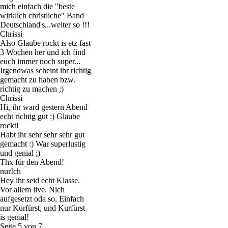
mich einfach die "beste
wirklich christliche" Band
Deutschland's...weiter so !!!
Chrissi
Also Glaube rockt is etz fast
3 Wochen her und ich find
euch immer noch super...
Irgendwas scheint ihr richtig
gemacht zu haben bzw.
richtig zu machen ;)
Chrissi
Hi, ihr ward gestern Abend
echt richtig gut :) Glaube
rockt!
Habt ihr sehr sehr sehr gut
gemacht :) War superlustig
und genial ;)
Thx für den Abend!
nurIch
Hey ihr seid echt Klasse.
Vor allem live. Nich
aufgesetzt oda so. Einfach
nur Kurfürst, und Kurfürst
is genial!
Seite 5 von 7