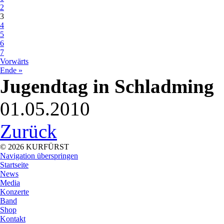
2
3
4
5
6
7
Vorwärts
Ende »
Jugendtag in Schladming
01.05.2010
Zurück
© 2026 KURFÜRST
Navigation überspringen
Startseite
News
Media
Konzerte
Band
Shop
Kontakt